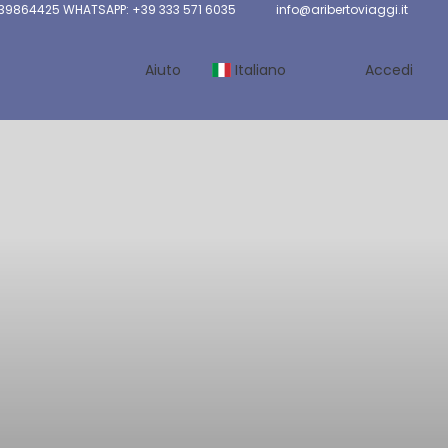
 39864425 WHATSAPP: +39 333 571 6035
info@aribertoviaggi.it
Aiuto
Italiano
Accedi