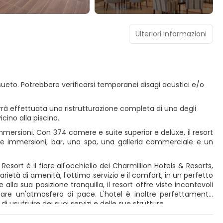
Ulteriori informazioni
nsueto. Potrebbero verificarsi temporanei disagi acustici e/o
à effettuata una ristrutturazione completa di uno degli
vicino alla piscina.
 immersioni. Con 374 camere e suite superior e deluxe, il resort
le immersioni, bar, una spa, una galleria commerciale e un
esort è il fiore all'occhiello dei Charmillion Hotels & Resorts,
rietà di amenità, l'ottimo servizio e il comfort, in un perfetto
lla sua posizione tranquilla, il resort offre viste incantevoli
creare un'atmosfera di pace. L'hotel è inoltre perfettamente
di usufruire dei suoi servizi e delle sue strutture.