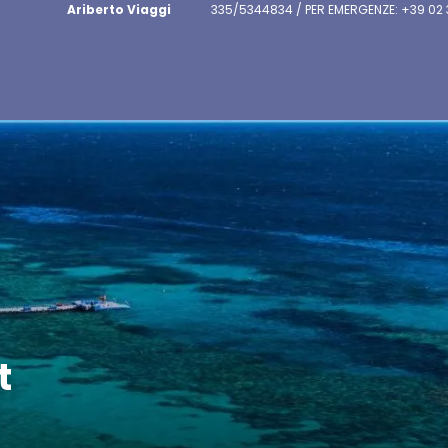
Ariberto Viaggi
335/5344834 / PER EMERGENZE: +39 02
t