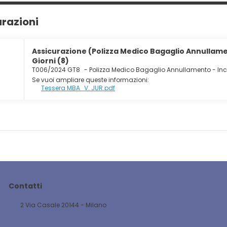
urazioni
Assicurazione (Polizza Medico Bagaglio Annullamen
Giorni (8)
T006/2024 GT8
-
Polizza Medico Bagaglio Annullamento - In
Se vuoi ampliare queste informazioni:
Tessera MBA_V. JUR.pdf
Contatti
2 Via Casale 20144 - Milano