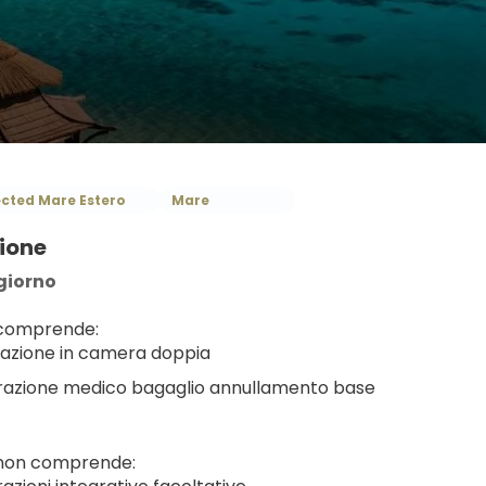
ected Mare Estero
Mare
ione
giorno
 comprende:
azione in camera doppia
razione medico bagaglio annullamento base
 non comprende: