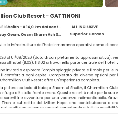
TED
llion Club Resort - GATTINONI
El Sheikh - A 14,0 km dal centro
ALL INCLUSIVE
Superior Garden
Qesm Sharm Ash Sheikh, South Sinai Governorate, Sharm El Sheikh 11111
vizi e le infrastrutture dell'hotel rimarranno operativi come di co
2026 al 01/08/2026 (data di completamento approssimativa), verr
ssi all'hotel (B.02). Il B.02 si trova nella parte centrale dell'hotel, 
sono invitati a esplorare l'ampia spiaggia privata e il molo per le
 il comfort a ogni ospite. Completato da diverse opzioni per 
l Charmillion Club Resort offre un'esperienza completa.
la pittoresca baia di Nabq a Sharm el Sheikh, il Charmillion Club R
 rifugio a 5 stelle fronte mare. Questo resort è noto per la sua va
tra serenità e avventura per una vacanza indimenticabile. Grazie a
 di Tiran e sul relitto del Million Hope, che contribuiscono a 
 agli ospiti con esigenze speciali, garantendo a tutti la possibilità 