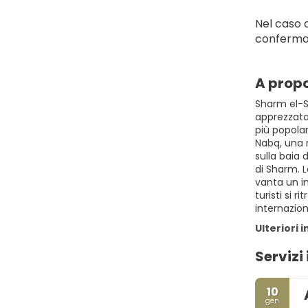
Nel caso d
conferma
A propo
Sharm el-Sh
apprezzata
più popolar
Nabq, una 
sulla baia 
di Sharm. L
vanta un in
turisti si 
internazio
Ulteriori 
Servizi 
10
gen