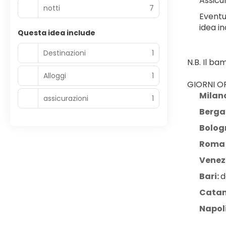
Assicur
notti
7
Eventu
idea in
Questa idea include
Destinazioni
1
N.B. Il b
Alloggi
1
GIORNI OP
Milan
assicurazioni
1
Berg
Bolog
Roma 
Venezi
Bari: 
d
Catan
Napol