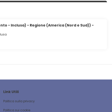
to - Inclusa) - Regione (America (Nord e Sud)) -
clusa
Link Utili
Politica sulla privacy
Politica sui cookie