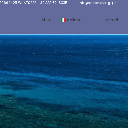
 39864425 WHATSAPP: +39 333 571 6035
info@aribertoviaggi.it
Aiuto
Italiano
Accedi