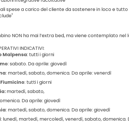
azioni integrative facoltative
ali spese a carico del cliente da sostenere in loco e tutto
clude"
ambino NON ha mai l’extra bed, ma viene contemplato nel le
ERATIVI INDICATIVI:
o Malpensa
: tutti i giorni
amo
: sabato. Da aprile: giovedì
na
: martedì, sabato, domenica. Da aprile: venerdì
Fiumicino
: tutti i giorni
a: 
martedì, sabato,
omenica. Da aprile: giovedì
ia
: martedì, sabato, domenica. Da aprile: giovedì
i
: lunedì, martedì, mercoledì, venerdì, sabato, domenica. D