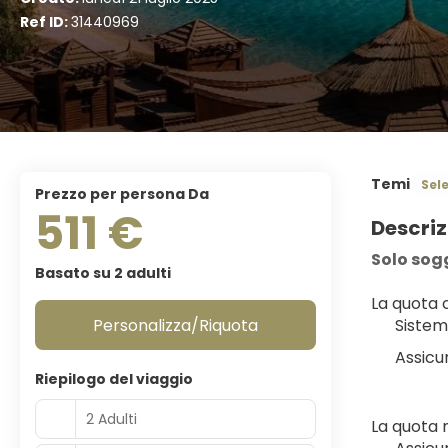
Ref ID:
31440969
Temi
Sel
Prezzo per persona Da
511 €
Descriz
Solo sog
Basato su 2 adulti
La quota
Personalizza/Riquota
Sistem
Assicu
Riepilogo del viaggio
2 Adulti
La quota