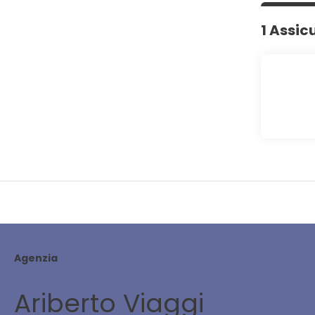
1 Assic
Agenzia
Ariberto Viaggi