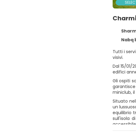
SELEC
Charmi
Sharm 
Nabq bay Qesm, 
Tutti i ser
visivi.
Dal 15/01/
edifici anne
Gli ospiti 
garantisce
miniclub, i
Situato nel
un lussuoso
equilibrio 
sull'isola
accessibile