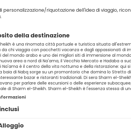
i personalizzazione/riquotazione dell'idea di viaggio, ricont
.
sito della destinazione
eikh è una rinomata città portuale e turistica situata all'estremi
 da chi viaggia con pacchetti vacanza e dagli appassionati di im
i del mondo arabo e uno dei migliori siti di immersione al mondo.
nuova area a nord di Na'ama, il Vecchio Mercato e Hadaba a sud d
di Na'ama è il centro della vita notturna e della ristorazione: qui 
a baia di Nabq sorge su un promontorio che domina lo Stretto di 
teressante bazar e ristoranti tradizionali. Di sera Sharm el-Sheikh s
ritrovano per parlare delle escursioni o delle esperienze subacq
nale di Sharm el-Sheikh. Sharm el-Sheikh è l'essenza stessa di u
informazioni
inclusi
Alloggio