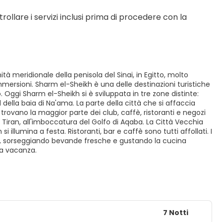
rollare i servizi inclusi prima di procedere con la 
tà meridionale della penisola del Sinai, in Egitto, molto
mersioni. Sharm el-Sheikh è una delle destinazioni turistiche
 Oggi Sharm el-Sheikh si è sviluppata in tre zone distinte:
ella baia di Na'ama. La parte della città che si affaccia
si trovano la maggior parte dei club, caffè, ristoranti e negozi
Tiran, all'imboccatura del Golfo di Aqaba. La Città Vecchia
i illumina a festa. Ristoranti, bar e caffè sono tutti affollati. I
uee, sorseggiando bevande fresche e gustando la cucina
na vacanza.
7 Notti